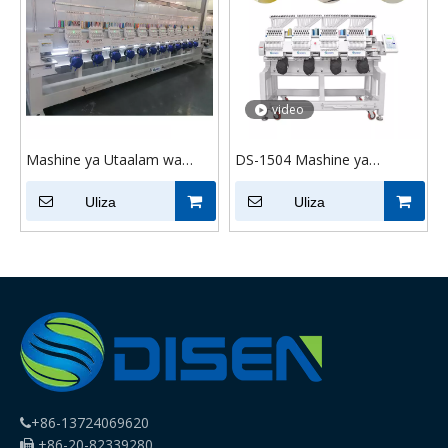
video
Mashine ya Utaalam wa
DS-1504 Mashine ya
jumla wa 12
Embroidery ya Kompyuta 4
Uliza
Vichwa T-Shirt Hat
Uliza
Embroidery
+86-13724069620

+86-20-82339280
