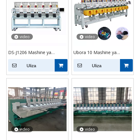
video
video
DS-J1206 Mashine ya
Ubora 10 Mashine ya
viwandani yenye kichwa cha
Embroidery Mashine/T-
kichwa
Uliza
Shirt/vazi/Mashine ya
Uliza
Ambayo moja kwa moja
video
video