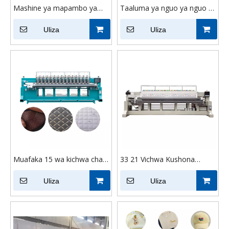
Mashine ya mapambo ya
Taaluma ya nguo ya nguo t-
vitambaa vingi vya viwandani
shati 15 vichwa 9 sindano
12 kichwa 9 sindano
Uliza
mashine gorofa mashine
Uliza
zilizotumiwa t-shati nembo
fomu China
ya gorofa ya gorofa
Muafaka 15 wa kichwa cha
33 21 Vichwa Kushona
Magnetic Machine isiyo na
Mashine ya Kudarizi yenye
waya ya Kompyuta yenye
Uliza
Vichwa Vingi kwa Mapambo
Uliza
kichwa cha vifaa
ya Nyumbani