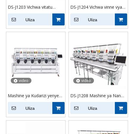
DS-J1203 Vichwa vitatu
DS-J1204 Vichwa vinne vya
vichwa 12 vya sindano
sindano 12 za sindano
Uliza
Uliza
video
video
Mashine ya Kudarizi yenye
DS-J1208 Mashine ya Nane
Vichwa Vingi ya DS-J1206 ya
ya Kumaliza Mashine ya
Kasi ya Juu kwa Kompyuta
Uliza
Magamba
Uliza